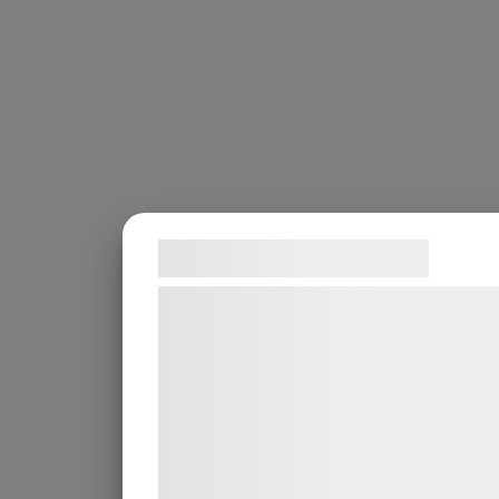
Hold
61,50 x 12,65 x 9,00
All details believed to be correct, but w.o.g.
Download vessel description
Samtykke til cookies
Vi og vores samarbejdspartnere bruger
teknologier, herunder cookies, til at
indsamle oplysninger om dig til forskell
formål, herunder: Tilpasning af annoncer
bedre brugeroplevelse, funktionalitet,
statistik og marketing. Disse oplysninge
kan blive delt med annoncerings- og