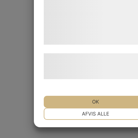
analysepartnere, som kan kombinere d
med data, du tidligere har givet dem ell
de har indsamlet gennem din brug af de
tjenester. Ved at klikke på 'OK' giver du
samtykke til disse formål.
Læs mere om vores brug af cookies og
behandling af persondata på vores
hjemmeside.
OK
NØDVENDIGE
PRÆFERENCER
AFVIS ALLE
MARKETING
STATISTIK